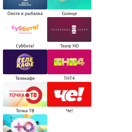
Охота и рыбалка
Солнце
Суббота!
Театр HD
Телекафе
ТНТ4
Точка ТВ
Че!