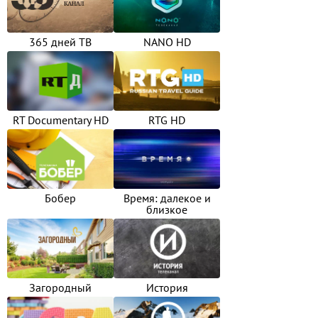
365 дней ТВ
NANO HD
RT Documentary HD
RTG HD
Бобер
Время: далекое и
близкое
Загородный
История