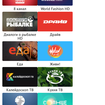
8 канал
World Fashion HD
Диалоги о рыбалке
Драйв
HD
Еда
Живи!
Калейдоскоп ТВ
Кухня ТВ