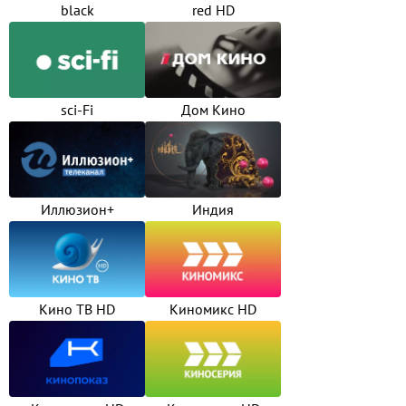
black
red HD
sci-Fi
Дом Кино
Иллюзион+
Индия
Кино ТВ HD
Киномикс HD